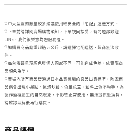
𓏋中大型盤如數量較多建議使用較安全的「宅配」運送方式。
𓏋下單前請詳閱賣場購物須知，下單視同接受，有問題都歡迎
LINE，我們很樂意為您服務喔。
𓏋如購買商品總重超過五公斤，請選擇宅配運送，超商無法收
件。
𓏋每台螢幕呈現顏色與個人觀感不同，可能造成色差，依實際商
品顏色為準。
𓏋賣場內所有商品皆通過日本品質檢驗的良品出貨標準，陶瓷商
品偶會出現小黑點、氣泡缺釉、色暈色差、釉料上色不均等，為
製作過程產生的自然現象，不影響正常使用，無法提供退換貨，
請確認理解後再行購買。
商品評價