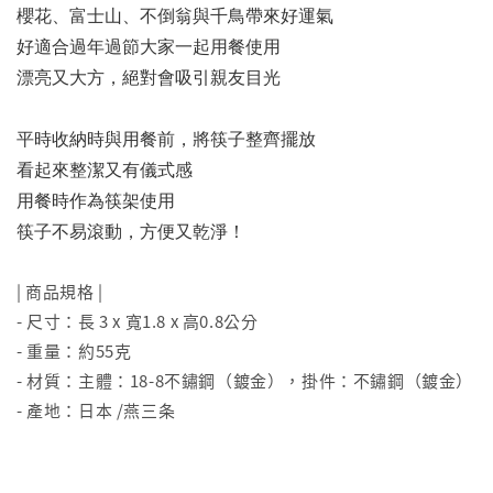
櫻花、富士山、不倒翁與千鳥帶來好運氣
好適合過年過節大家一起用餐使用
漂亮又大方，絕對會吸引親友目光
平時收納時與用餐前，將筷子整齊擺放
看起來整潔又有儀式感
用餐時作為筷架使用
筷子不易滾動，方便又乾淨！
| 商品規格 |
- 尺寸：長 3 x 寬1.8 x 高0.8公分
- 重量：約55克
- 材質：主體：18-8不鏽鋼（鍍金），掛件：不鏽鋼（鍍金）
- 產地：日本 /燕三条