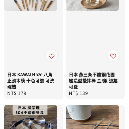
日本 KAWAI Haze 八角
日本 燕三条不鏽鋼花園
止滑木筷 十色可選 可洗
鰻造型攪拌棒 金/銀 逗趣
碗機
可愛
Regular
NT$ 179
Regular
NT$ 139
price
price