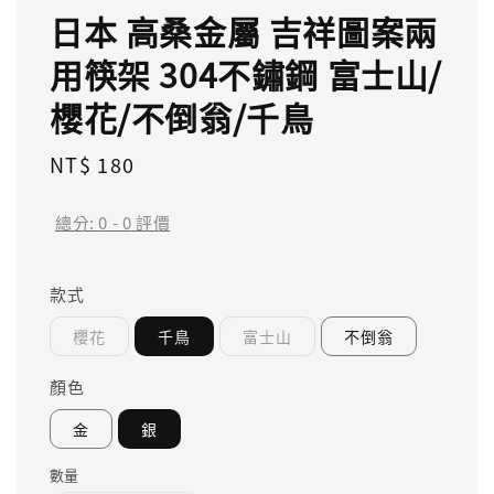
日本 高桑金屬 吉祥圖案兩
用筷架 304不鏽鋼 富士山/
櫻花/不倒翁/千鳥
Regular
NT$ 180
price
總分:
0
-
0
評價
款式
櫻花
千鳥
富士山
不倒翁
顏色
金
銀
數量