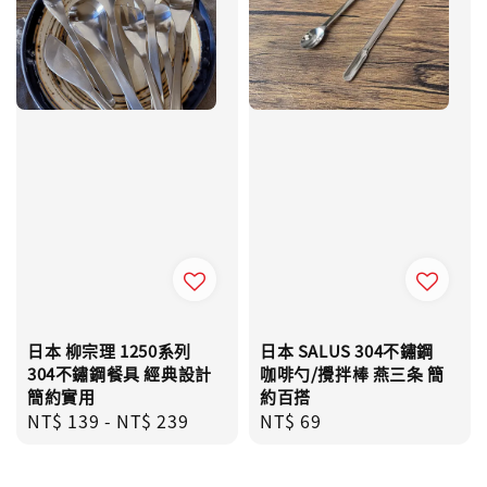
日本 柳宗理 1250系列
日本 SALUS 304不鏽鋼
304不鏽鋼餐具 經典設計
咖啡勺/攪拌棒 燕三条 簡
簡約實用
約百搭
Regular
NT$ 139
-
NT$ 239
Regular
NT$ 69
price
price