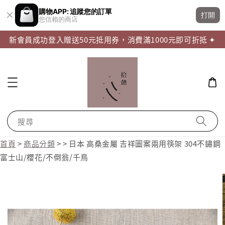
購物APP: 追蹤您的訂單
打開
您信賴的商店
新會員成功登入贈送50元抵用券，消費滿1000元即可折抵 ✦
搜尋
首頁
>
商品分類
>
>
日本 高桑金屬 吉祥圖案兩用筷架 304不鏽鋼
富士山/櫻花/不倒翁/千鳥