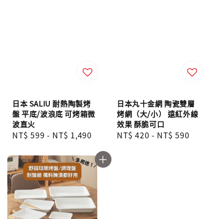
日本 SALIU 耐熱陶製烤
日本丸十金網 陶瓷雙層
盤 平底/波浪底 可烤箱微
烤網（大/小） 遠紅外線
波直火
效果 酥脆可口
Regular
NT$ 599
-
NT$ 1,490
Regular
NT$ 420
-
NT$ 590
price
price