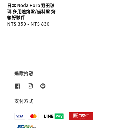
日本 Noda Horo 野田琺
瑯 多用途烤盤/備料盤 烤
箱好夥伴
Regular
NT$ 350
-
NT$ 830
price
追蹤拾憩
支付方式