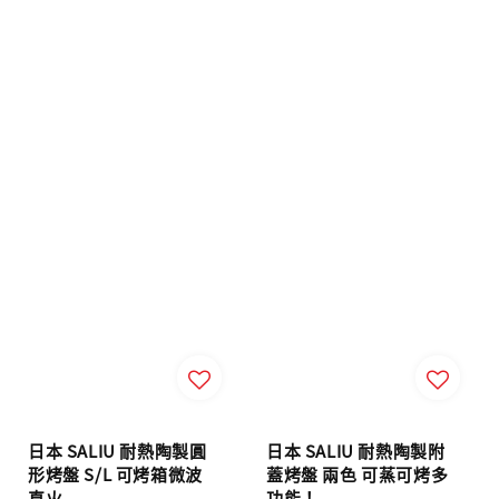
日本 SALIU 耐熱陶製圓
日本 SALIU 耐熱陶製附
形烤盤 S/L 可烤箱微波
蓋烤盤 兩色 可蒸可烤多
直火
功能！