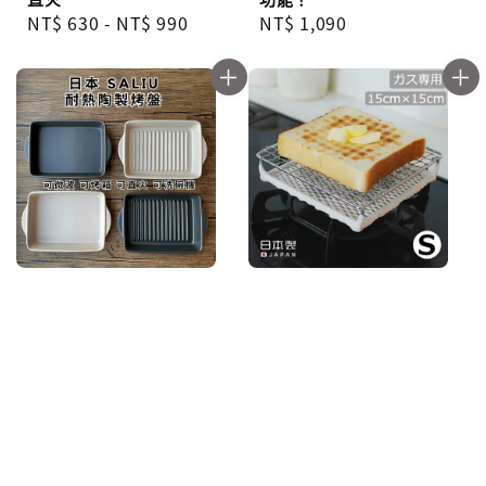
Regular
NT$ 630
-
NT$ 990
Regular
NT$ 1,090
price
price