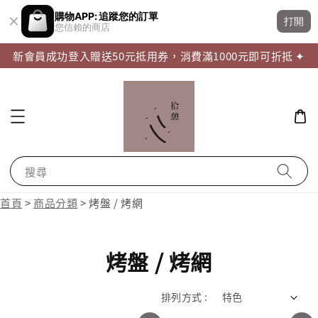
購物APP: 追蹤您的訂單
打開
您信賴的商店
新會員成功登入贈送50元抵用券，消費滿1000元即可折抵 ✦
搜尋
首頁
>
商品分類
>
烤盤 / 烤網
烤盤 / 烤網
排列方式 :