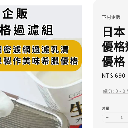
下村企販
日本
優格
優格
Regular
NT$ 690
price
總分:
0
-
0
數量