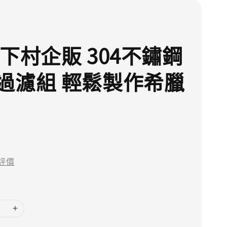
 下村企販 304不鏽鋼
過濾組 輕鬆製作希臘
評價