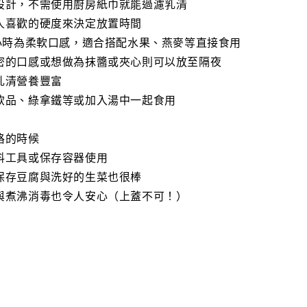
設計，不需使用廚房紙巾就能過濾乳清
人喜歡的硬度來決定放置時間
3小時為柔軟口感，適合搭配水果、燕麥等直接食用
密的口感或想做為抹醬或夾心則可以放至隔夜
乳清營養豐富
飲品、綠拿鐵等或加入湯中一起食用
格的時候
料工具或保存容器使用
保存豆腐與洗好的生菜也很棒
與煮沸消毒也令人安心（上蓋不可！）