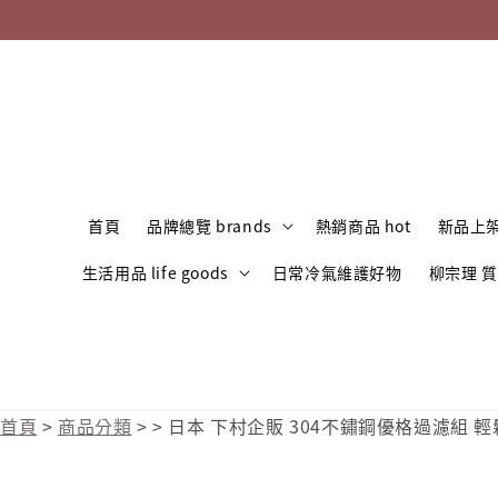
首頁
品牌總覽 brands
熱銷商品 hot
新品上架
生活用品 life goods
日常冷氣維護好物
柳宗理 
首頁
>
商品分類
>
>
日本 下村企販 304不鏽鋼優格過濾組 