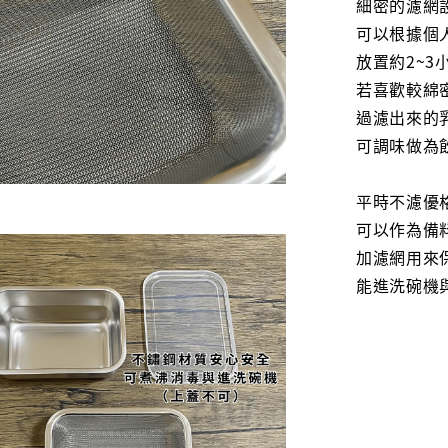
細密的濾網
可以根據個
放置約2~
若喜歡較綿
過濾出來的
可調味做為
平時不濾優
可以作為備
加濾網用來
能進洗碗機