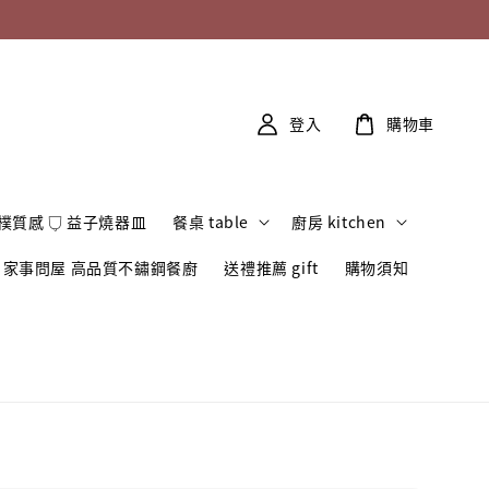
登入
購物車
樸質感 𓂒 益子燒器皿
餐桌 table
廚房 kitchen
家事問屋 高品質不鏽鋼餐廚
送禮推薦 gift
購物須知