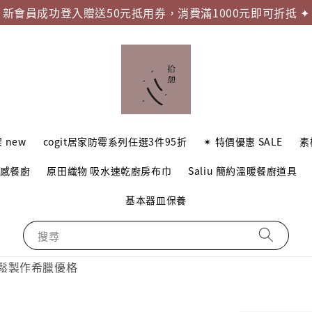
新會員成功登入贈送50元抵用券，消費滿1000元即可折抵 ✦
 new
cogit居家防霉系列任選3件95折
✴︎ 特價優惠 SALE
素
質感餐廚
原田織物 吸水速乾廚房布巾
Saliu 簡約溫暖餐廚道具
基本器皿保養
搜尋
輕鬆製作希臘優格