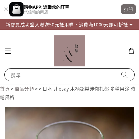
購物APP: 追蹤您的訂單
打開
您信賴的商店
新會員成功登入贈送50元抵用券，消費滿1000元即可折抵 ✦
搜尋
首頁
>
商品分類
>
>
日本 shesay 木柄鋁製迷你托盤 多種用途 時
髦風格