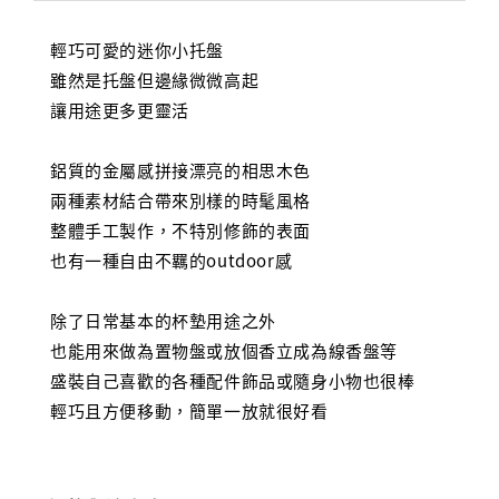
輕巧可愛的迷你小托盤
雖然是托盤但邊緣微微高起
讓用途更多更靈活
鋁質的金屬感拼接漂亮的相思木色
兩種素材結合帶來別樣的時髦風格
整體手工製作，不特別修飾的表面
也有一種自由不羈的outdoor感
除了日常基本的杯墊用途之外
也能用來做為置物盤或放個香立成為線香盤等
盛裝自己喜歡的各種配件飾品或隨身小物也很棒
輕巧且方便移動，簡單一放就很好看