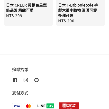
日本 CREER 黃銅色星型
日本 T-Lab polepole 手
飾品盤 精緻可愛
製木雕小動物 溫暖可愛
Regular
NT$ 299
多種可選
Regular
NT$ 290
price
price
追蹤拾憩
支付方式