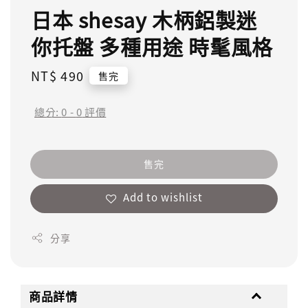
日本 shesay 木柄鋁製迷
你托盤 多種用途 時髦風格
Regular
NT$ 490
售完
price
總分:
0
-
0
評價
售完
Add to wishlist
分享
商品詳情