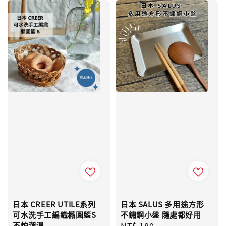
日本 CREER UTILE系列
日本 SALUS 多用途方形
可水洗手工編織橢圓籃S
不鏽鋼小盤 隨處都好用
不怕潮濕
Regular
NT$ 180