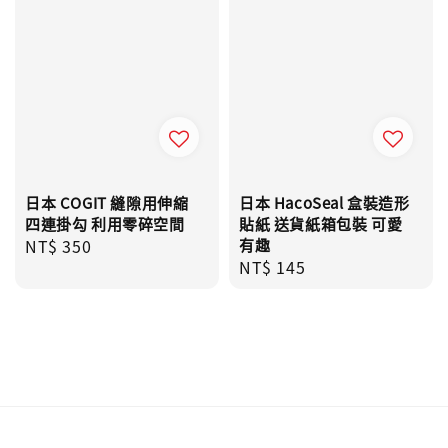
日本 COGIT 縫隙用伸縮
日本 HacoSeal 盒裝造形
四連掛勾 利用零碎空間
貼紙 送貨紙箱包裝 可愛
Regular
NT$ 350
有趣
Regular
NT$ 145
price
price