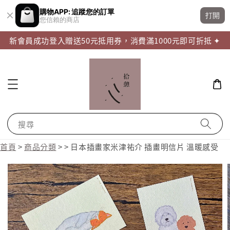
購物APP: 追蹤您的訂單
打開
您信賴的商店
新會員成功登入贈送50元抵用券，消費滿1000元即可折抵 ✦
搜尋
首頁
>
商品分類
>
>
日本插畫家米津祐介 插畫明信片 溫暖感受