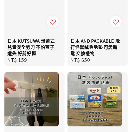
日本 KUTSUWA 滑蓋式
日本 AND PACKABLE 飛
兒童安全剪刀 不怕蓋子
行怪獸絨毛地墊 可愛時
遺失 好剪好握
髦 交換禮物
Regular
NT$ 159
Regular
NT$ 650
price
price