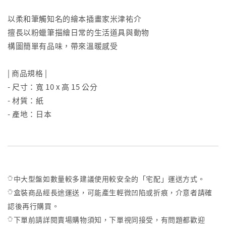
以柔和筆觸知名的繪本插畫家米津祐介
擅長以粉蠟筆描繪日常的生活道具與動物
構圖簡單有品味，帶來溫暖感受
| 商品規格 |
- 尺寸：寬 10 x 高 15 公分
- 材質：紙
- 產地：日本
𓏋中大型盤如數量較多建議使用較安全的「宅配」運送方式。
𓏋盒裝商品經長途運送，可能產生輕微凹陷或折痕，介意者請確
認後再行購買。
𓏋下單前請詳閱賣場購物須知，下單視同接受，有問題都歡迎