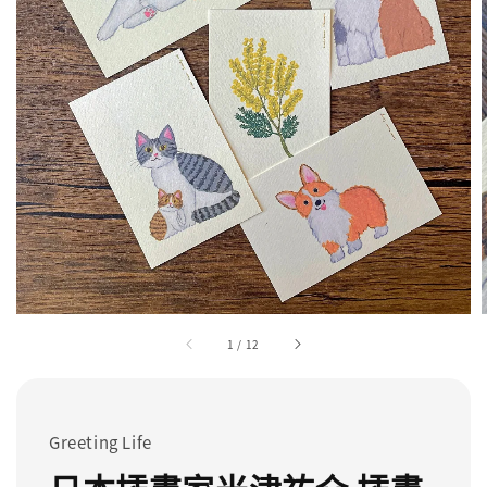
1
/
12
Greeting Life