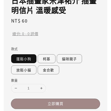
日本插畫家米津祐介 插畫
明信片 溫暖感受
Regular
NT$ 60
price
總分:
0
-
0
評價
款式
蓬鬆小狗
柯基
貓咪親子
放鬆小貓
金合歡
數量
立即購買