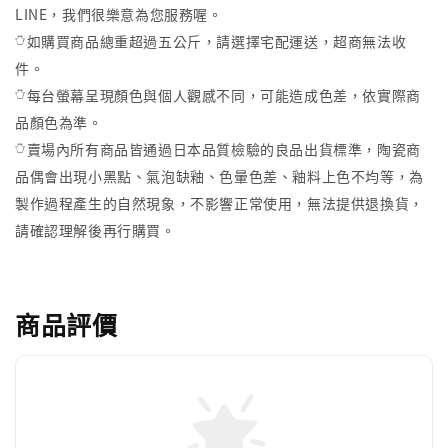
LINE，我們很樂意為您服務喔。
𓏋如購買商品總重超過五公斤，請選擇宅配運送，超商無法收
件。
𓏋每台螢幕呈現顏色與個人觀感不同，可能造成色差，依實際商
品顏色為準。
𓏋賣場內所有商品皆通過日本品質檢驗的良品出貨標準，陶瓷商
品偶會出現小黑點、氣泡缺釉、色暈色差、釉料上色不均等，為
製作過程產生的自然現象，不影響正常使用，無法提供退換貨，
請確認理解後再行購買。
商品評價