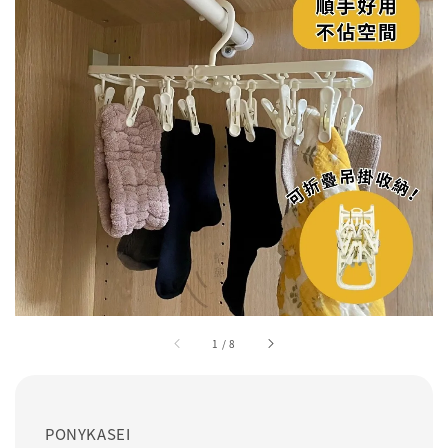
1
/
8
PONYKASEI