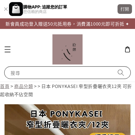
購物APP: 追蹤您的訂單
打開
您信賴的商店
新會員成功登入贈送50元抵用券，消費滿1000元即可折抵 ✦
搜尋
首頁
>
商品分類
>
>
日本 PONYKASEI 窄型折疊曬衣夾12夾 可折
起收納不佔空間