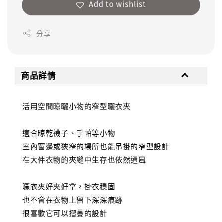
Add to wishlist
分享
商品詳情
活用空間晾曬小物的窄型曬衣夾
適合晾乾襪子、手帕等小物
室內窗邊或狹窄的場所也能吊掛的窄型設計
在大件衣物的夾縫中生存也依然通風
曬衣夾好夾好拿，掛衣穩固
也不會在衣物上留下深深痕跡
很喜歡它可以摺疊的設計