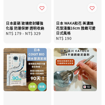
日本星硝 玻璃密封罐強
日本 WAKA和花 美濃燒
化版 防潮保鮮 透明收納
花型淺盤16cm 雅緻可愛
Regular
NT$ 179
-
NT$ 329
日式風格
Regular
NT$ 190
price
price