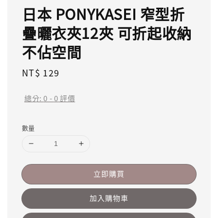
日本 PONYKASEI 窄型折
疊曬衣夾12夾 可折起收納
不佔空間
Regular
NT$ 129
price
總分:
0
-
0
評價
數量
立即購買
加入購物車