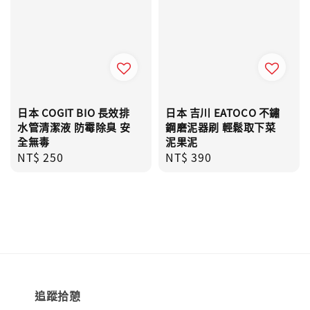
日本 COGIT BIO 長效排
日本 吉川 EATOCO 不鏽
水管清潔液 防霉除臭 安
鋼磨泥器刷 輕鬆取下菜
全無毒
泥果泥
Regular
NT$ 250
Regular
NT$ 390
price
price
追蹤拾憩