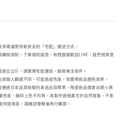
量較多建議使用較安全的「宅配」運送方式。
場購物須知，下單視同接受，有問題都歡迎LINE，我們很樂意
重超過五公斤，請選擇宅配運送，超商無法收件。
顏色與個人觀感不同，可能造成色差，依實際商品顏色為準。
品皆通過日本品質檢驗的良品出貨標準，陶瓷商品偶會出現小黑
暈色差、釉料上色不均等，為製作過程產生的自然現象，不影
提供退換貨，請確認理解後再行購買。