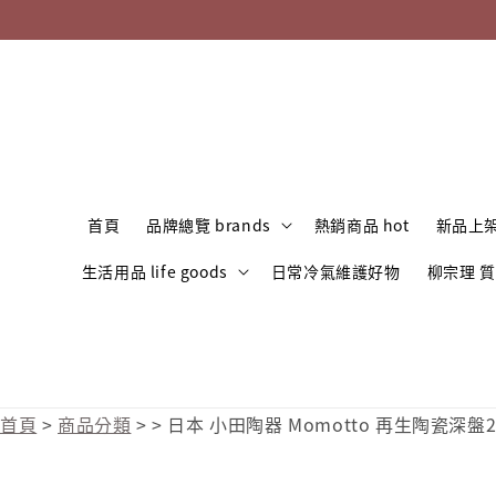
首頁
品牌總覽 brands
熱銷商品 hot
新品上架
生活用品 life goods
日常冷氣維護好物
柳宗理 
首頁
>
商品分類
>
>
日本 小田陶器 Momotto 再生陶瓷深盤