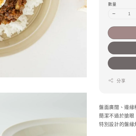
數量
分享
盤面廣闊、邊緣
簡潔不過於搶眼
特別設計的盤緣