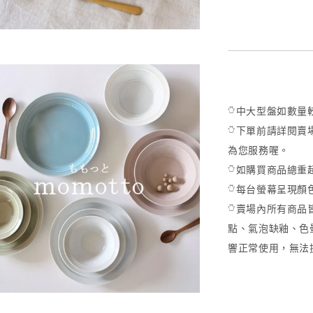
𓏋中大型盤如數
𓏋下單前請詳閱賣
為您服務喔。
𓏋如購買商品總
𓏋每台螢幕呈現
𓏋賣場內所有商
點、氣泡缺釉、色
響正常使用，無法