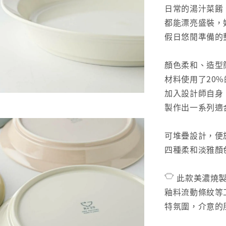
日常的湯汁菜餚
都能漂亮盛裝，
假日悠閒準備的
顏色柔和、造型
材料使用了20
加入設計師自身
製作出一系列適
可堆疊設計，便
四種柔和淡雅顏
𓎵 此款美濃
釉料流動條紋等
特氛圍，介意的