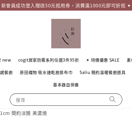
新會員成功登入贈送50元抵用券，消費滿1000元即可折抵 ✦
 new
cogit居家防霉系列任選3件95折
✴︎ 特價優惠 SALE
素
質感餐廚
原田織物 吸水速乾廚房布巾
Saliu 簡約溫暖餐廚道具
基本器皿保養
搜尋
21cm 簡約淡雅 美濃燒