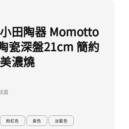
小田陶器 Momotto
陶瓷深盤21cm 簡約
 美濃燒
評價
粉紅色
黃色
淡藍色