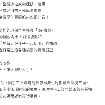
、整份沙拉或咖哩飯、燴飯
好看好用的日式簡潔風格
整份早午餐擺起來也很好看！
簡約的環保再生餐具「Re-食器」
%的回收陶土，對環境溫和
「想每天與孩子一起使用」的構想
合日常生活各種場景的實用器型
於收納
色，讓人都想入手！
燒製品，因手工上釉可能較容易產生局部釉色深淺不均、
工序中無法避免的現象，請理解手工製作帶來的各種獨
朋友請確認後再行購買。