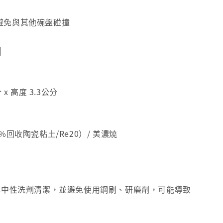
 請避免與其他碗盤碰撞
|
 x 高度 3.3公分
%回收陶瓷粘土/Re20）/ 美濃燒
綿與中性洗劑清潔，並避免使用鋼刷、研磨劑，可能導致