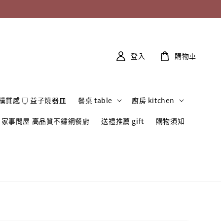
登入
購物車
樸質感 𓂒 益子燒器皿
餐桌 table
廚房 kitchen
家事問屋 高品質不鏽鋼餐廚
送禮推薦 gift
購物須知