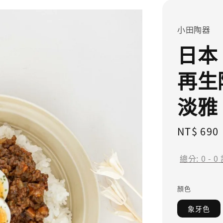
小田陶器
日本 
再生
淡雅
Regular
NT$ 690
price
總分:
0
-
0
顏色
象牙色