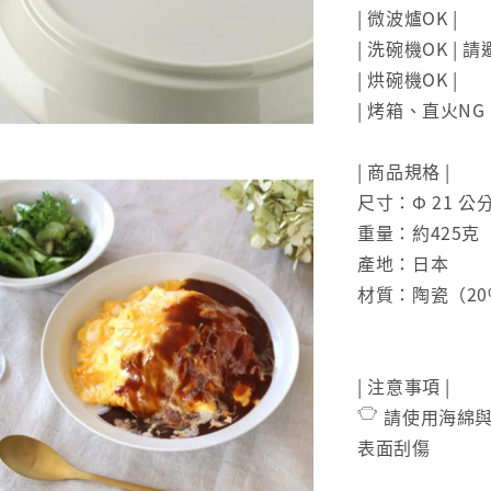
| 微波爐OK |
| 洗碗機OK |
| 烘碗機OK |
| 烤箱、直火NG 
| 商品規格 |
尺寸：Φ 21 公分
重量：約425克
產地：日本
材質：陶瓷（20
| 注意事項 |
𓎵 請使用海
表面刮傷