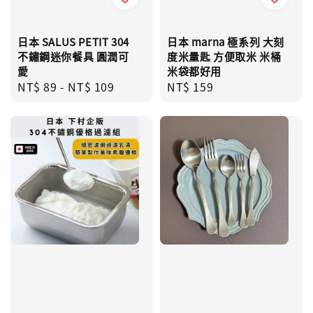
日本 SALUS PETIT 304
日本 marna 極系列 大刻
不鏽鋼迷你餐具 圓潤可
度米量匙 方便取米 米桶
愛
米袋都好用
Regular
NT$ 89
-
NT$ 109
Regular
NT$ 159
price
price