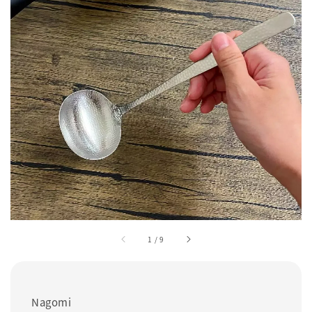
1
/
9
Nagomi