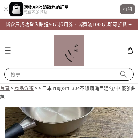
購物APP: 追蹤您的訂單
打開
您信賴的商店
新會員成功登入贈送50元抵用券，消費滿1000元即可折抵 ✦
搜尋
首頁
>
商品分類
>
>
日本 Nagomi 304不鏽鋼鎚目湯勺/中 優雅曲
線