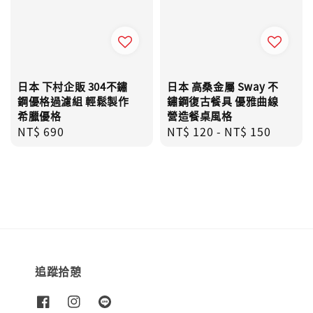
日本 下村企販 304不鏽
日本 高桑金屬 Sway 不
鋼優格過濾組 輕鬆製作
鏽鋼復古餐具 優雅曲線
希臘優格
營造餐桌風格
Regular
NT$ 690
Regular
NT$ 120
-
NT$ 150
price
price
追蹤拾憩