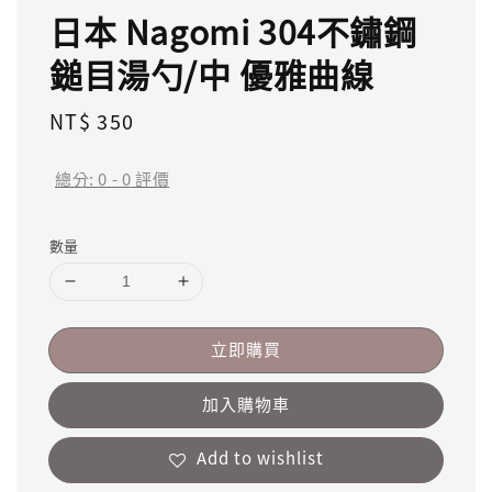
日本 Nagomi 304不鏽鋼
鎚目湯勺/中 優雅曲線
Regular
NT$ 350
price
總分:
0
-
0
評價
數量
立即購買
加入購物車
Add to wishlist