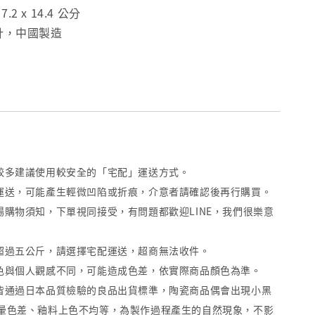
7.2 x 14.4 公分
計，中國製造
量較多建議使用較安全的「宅配」運送方式。
途運送，可能產生輕微凹陷或折痕，介意者請確認後再行購買。
場購物須知，下單視同接受，有問題都歡迎LINE，我們很樂意
重超過五公斤，請選擇宅配運送，超商無法收件。
顏色與個人觀感不同，可能造成色差，依實際商品顏色為準。
品皆通過日本品質檢驗的良品出貨標準，陶瓷商品偶會出現小黑
暈色差、釉料上色不均等，為製作過程產生的自然現象，不影