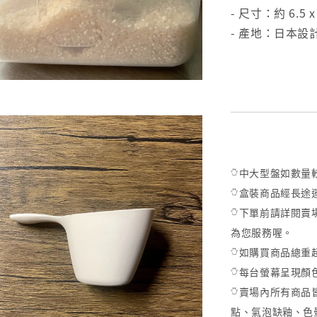
- 尺寸：約 6.5 x 
- 產地：日本設
𓏋中大型盤如數
𓏋盒裝商品經長
𓏋下單前請詳閱賣
為您服務喔。
𓏋如購買商品總
𓏋每台螢幕呈現
𓏋賣場內所有商
點、氣泡缺釉、色