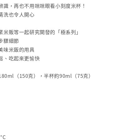
辨識，再也不用咪咪眼看小刻度米杯！
清洗也令人開心
業米販等一起研究開發的「極系列」
步驟細節
美味米飯的用具
鬆、吃起來更愉快
180ml（150克），半杯約90ml（75克）
°C