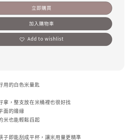
立即購買
加入購物車
Add to wishlist
好用的白色米量匙
好拿，整支放在米桶裡也很好找
平面的邊緣
的米也能輕鬆舀起
筷子即能刮成平杯，讓米用量更精準