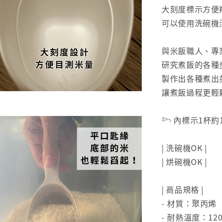
大刻度標示方便
可以使用洗碗機
與米飯職人、專
研究煮飯的各種
製作出各種煮出
讓煮飯過程更輕
𓆸 內標示1杯約
| 洗碗機OK |
| 烘碗機OK |
| 商品規格 |
- 材質：聚丙烯
- 耐熱溫度：120