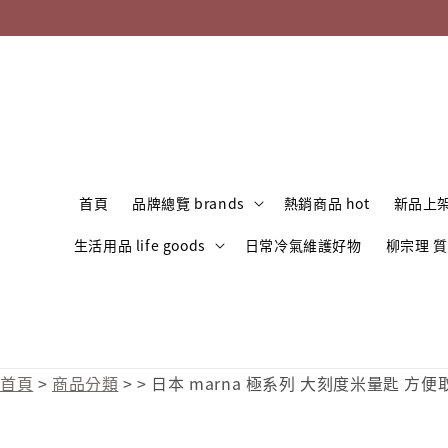
首頁
品牌總覽 brands
熱銷商品 hot
新品上架
生活用品 life goods
日常冷氣維護好物
柳宗理 
首頁
>
商品分類
>
>
日本 marna 極系列 大刻度米量匙 方