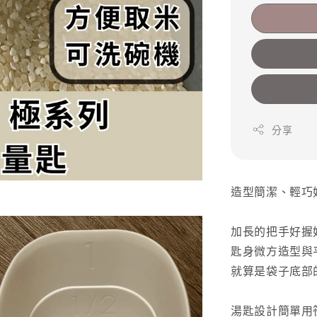
分享
造型簡潔、輕巧
加長的把手好握
匙身微方造型與
就算是袋子底部
湯匙設計簡單用