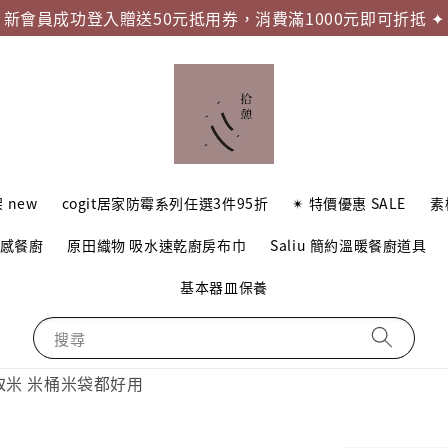
新會員成功登入贈送50元抵用券，消費滿1000元即可折抵 ✦
 new
cogit居家防霉系列任選3件95折
✴︎ 特價優惠 SALE
素
質感餐廚
原田織物 吸水速乾廚房布巾
Saliu 簡約溫暖餐廚道具
基本器皿保養
搜尋
便取米 米桶米袋都好用