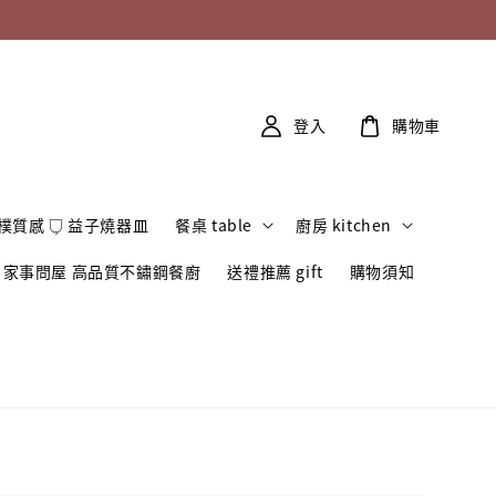
登入
購物車
樸質感 𓂒 益子燒器皿
餐桌 table
廚房 kitchen
家事問屋 高品質不鏽鋼餐廚
送禮推薦 gift
購物須知