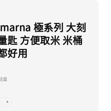
marna 極系列 大刻
量匙 方便取米 米桶
都好用
評價