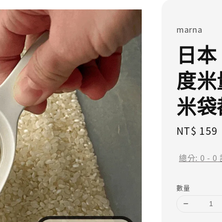
marna
日本 
度米
米袋
Regular
NT$ 159
price
總分:
0
-
0
數量