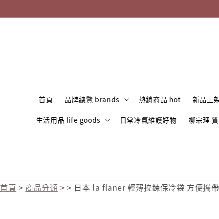
首頁
品牌總覽 brands
熱銷商品 hot
新品上架
生活用品 life goods
日常冷氣維護好物
柳宗理 
首頁
>
商品分類
>
>
日本 la flaner 輕薄拉鍊保冷袋 方便攜