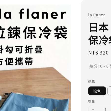
la flaner
日本 
保冷
Regular
NT$ 320
price
總分:
0
-
0
顏色
棕色
數量