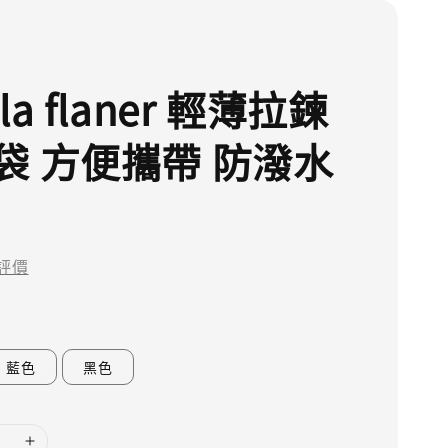
la flaner 輕薄拉鍊
袋 方便攜帶 防潑水
評價
藍色
黑色