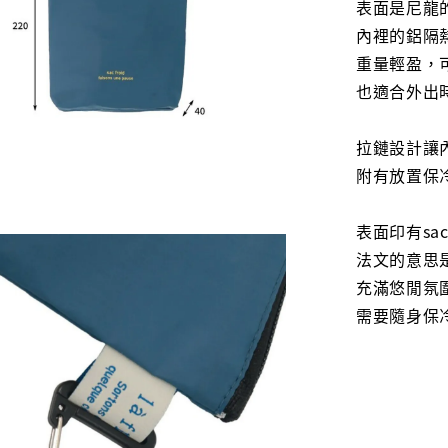
表面是尼龍
內裡的鋁隔
重量輕盈，
也適合外出
拉鏈設計讓
附有放置保
表面印有sac fr
法文的意思
充滿悠閒氛
需要隨身保