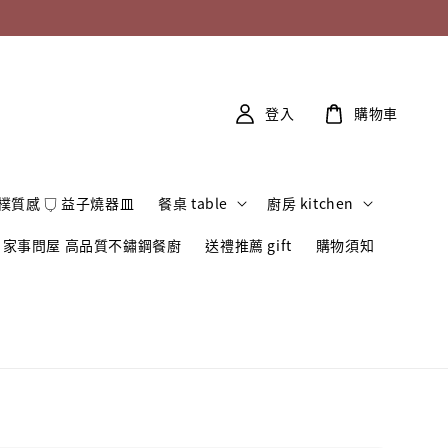
登入
購物車
樸質感 𓂒 益子燒器皿
餐桌 table
廚房 kitchen
家事問屋 高品質不鏽鋼餐廚
送禮推薦 gift
購物須知