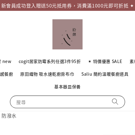
新會員成功登入贈送50元抵用券，消費滿1000元即可折抵 ✦
 new
cogit居家防霉系列任選3件95折
✴︎ 特價優惠 SALE
素
質感餐廚
原田織物 吸水速乾廚房布巾
Saliu 簡約溫暖餐廚道具
基本器皿保養
搜尋
帶 防潑水