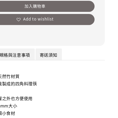
加入購物車
Add to wishlist
規格與注意事項
寄送須知
天然竹材質
裁製成的四角料理筷
握之外也方便使用
3mm大小
細小食材