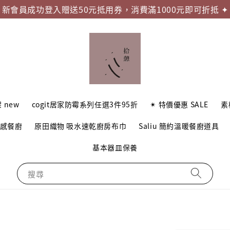
新會員成功登入贈送50元抵用券，消費滿1000元即可折抵 ✦
 new
cogit居家防霉系列任選3件95折
✴︎ 特價優惠 SALE
素
質感餐廚
原田織物 吸水速乾廚房布巾
Saliu 簡約溫暖餐廚道具
基本器皿保養
搜尋