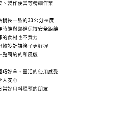
菜、製作便當等精細作業
筷稍長一些的33公分長度
炸時能與熱鍋保持安全距離
部的食材也不費力
扭轉設計讓筷子更好握
一點簡約的和風感
輕巧好拿、靈活的使用感受
令人安心
日常好用料理筷的朋友