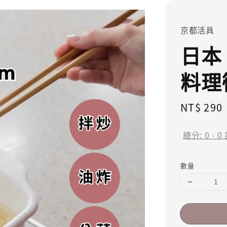
京都活具
日本
料理
Regular
NT$ 290
price
總分:
0
-
0
數量