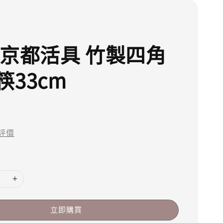
 京都活具 竹製四角
筷33cm
評價
立即購買