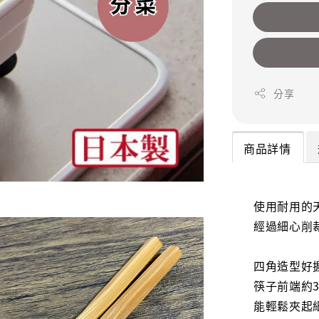
分享
商品詳情
使用耐用的
經過細心削
四角造型好
筷子前端約
能輕鬆夾起