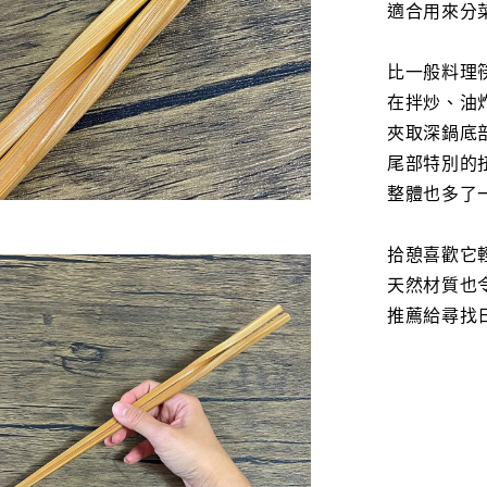
適合用來分
比一般料理
在拌炒、油
夾取深鍋底
尾部特別的
整體也多了
拾憩喜歡它
天然材質也
推薦給尋找