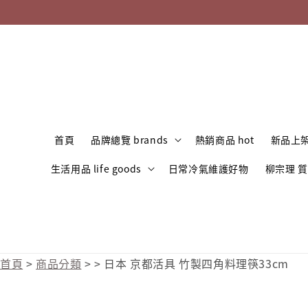
首頁
品牌總覽 brands
熱銷商品 hot
新品上架
生活用品 life goods
日常冷氣維護好物
柳宗理 
首頁
>
商品分類
>
>
日本 京都活具 竹製四角料理筷33cm