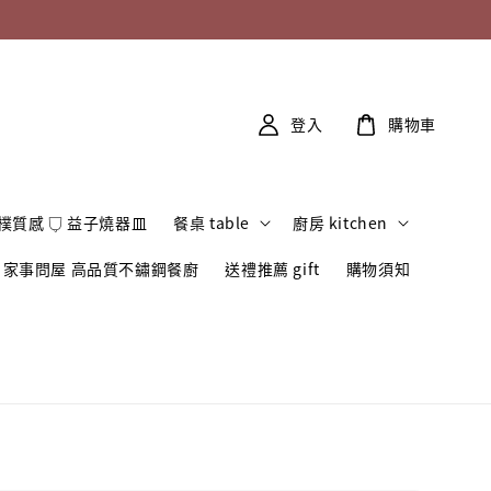
登入
購物車
樸質感 𓂒 益子燒器皿
餐桌 table
廚房 kitchen
家事問屋 高品質不鏽鋼餐廚
送禮推薦 gift
購物須知