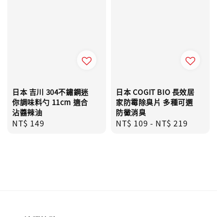
日本 吉川 304不鏽鋼迷
日本 COGIT BIO 長效居
你調味料勺 11cm 適合
家防霉除臭片 多種可選
沾醬辣油
防黴消臭
Regular
NT$ 149
Regular
NT$ 109
-
NT$ 219
price
price