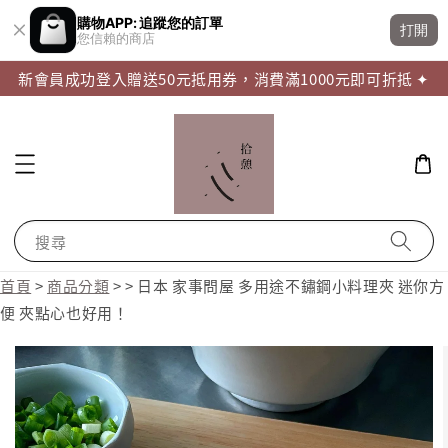
購物APP: 追蹤您的訂單
打開
您信賴的商店
新會員成功登入贈送50元抵用券，消費滿1000元即可折抵 ✦
搜尋
首頁
>
商品分類
>
>
日本 家事問屋 多用途不鏽鋼小料理夾 迷你方
便 夾點心也好用！