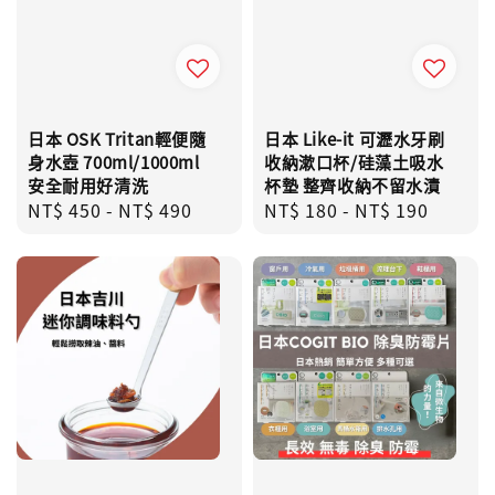
日本 OSK Tritan輕便隨
日本 Like-it 可瀝水牙刷
身水壺 700ml/1000ml
收納漱口杯/硅藻土吸水
安全耐用好清洗
杯墊 整齊收納不留水漬
Regular
NT$ 450
-
NT$ 490
Regular
NT$ 180
-
NT$ 190
price
price