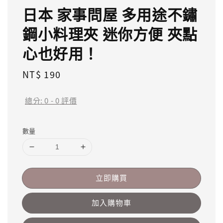
日本 家事問屋 多用途不鏽
鋼小料理夾 迷你方便 夾點
心也好用！
Regular
NT$ 190
price
總分:
0
-
0
評價
數量
立即購買
加入購物車