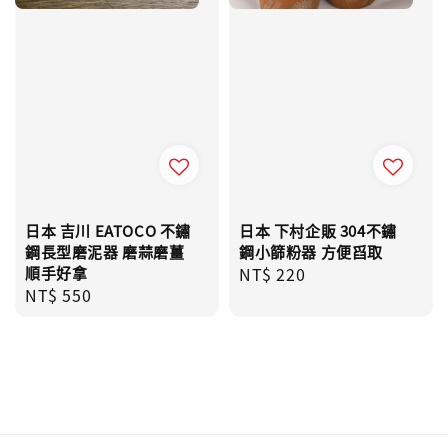
日本 吉川 EATOCO 不鏽
日本 下村企販 304不鏽
鋼長型磨泥器 磨蒜磨薑
鋼小篩粉器 方便舀取
順手好拿
Regular
NT$ 220
Regular
NT$ 550
price
price