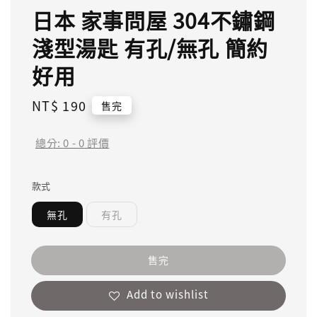
日本 家事問屋 304不鏽鋼
淺型湯匙 有孔/無孔 簡約
好用
Regular
NT$ 190
售完
price
總分:
0
-
0
評價
款式
無孔
有孔
售完
Add to wishlist