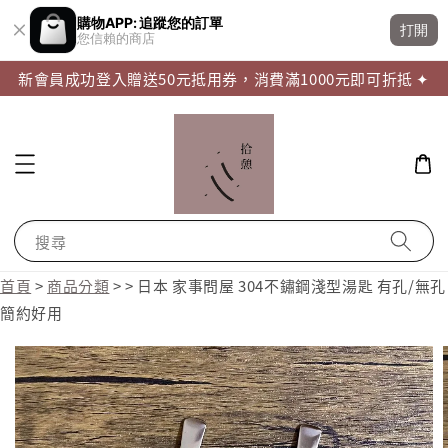
購物APP: 追蹤您的訂單
打開
您信賴的商店
新會員成功登入贈送50元抵用券，消費滿1000元即可折抵 ✦
搜尋
首頁
>
商品分類
>
>
日本 家事問屋 304不鏽鋼淺型湯匙 有孔/無孔
簡約好用