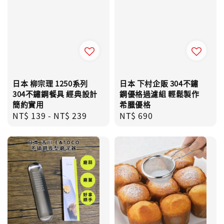
日本 柳宗理 1250系列
日本 下村企販 304不鏽
304不鏽鋼餐具 經典設計
鋼優格過濾組 輕鬆製作
簡約實用
希臘優格
Regular
NT$ 139
-
NT$ 239
Regular
NT$ 690
price
price