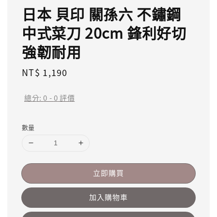
日本 貝印 關孫六 不鏽鋼
中式菜刀 20cm 鋒利好切
強韌耐用
Regular
NT$ 1,190
price
總分:
0
-
0
評價
數量
立即購買
加入購物車