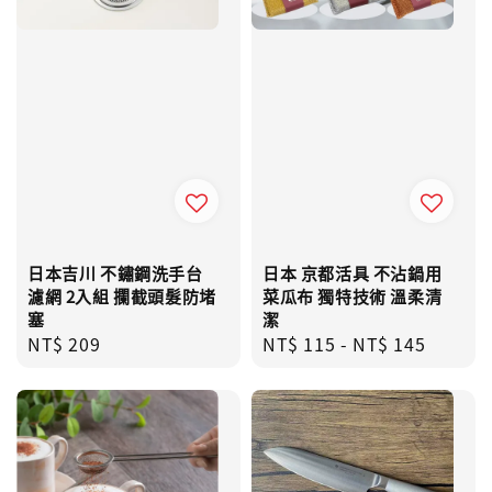
日本吉川 不鏽鋼洗手台
日本 京都活具 不沾鍋用
濾網 2入組 攔截頭髮防堵
菜瓜布 獨特技術 溫柔清
塞
潔
Regular
NT$ 209
Regular
NT$ 115
-
NT$ 145
price
price