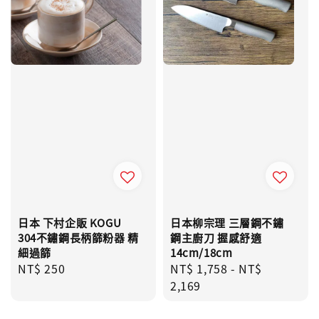
日本 下村企販 KOGU
日本柳宗理 三層鋼不鏽
304不鏽鋼長柄篩粉器 精
鋼主廚刀 握感舒適
細過篩
14cm/18cm
Regular
NT$ 250
Regular
NT$ 1,758
-
NT$
price
price
2,169