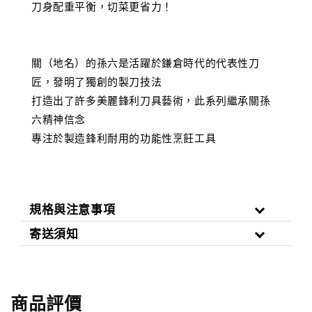
刀身配重平衡，切菜更省力！
關（地名）的孫六是活躍於鎌倉時代的代表性刀
匠，發明了獨創的製刀技法
打造出了許多美麗鋒利刀具藝術，此系列繼承關孫
六精神信念
專注於製造鋒利耐用的功能性烹飪工具
規格與注意事項
寄送須知
商品評價