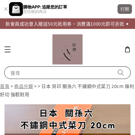
購物APP: 追蹤您的訂單
打開
您信賴的商店
新會員成功登入贈送50元抵用券，消費滿1000元即可折抵 ✦
搜尋
首頁
>
商品分類
>
>
日本 貝印 關孫六 不鏽鋼中式菜刀 20cm 鋒利
好切 強韌耐用