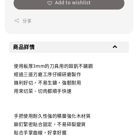
Add to wishlist
分享
商品詳情
使用板厚3mm的刀具用的鉬釩不鏽鋼
經過三道刃磨工序仔細研磨製作
鋒利好切，不易生鏽，強韌耐用
用來切菜、切肉都順手快速
手把使用耐久性強的積層強化木材質
鉚釘緊密貼合固定，不易碎裂變質
貼合手掌曲線，好拿好握