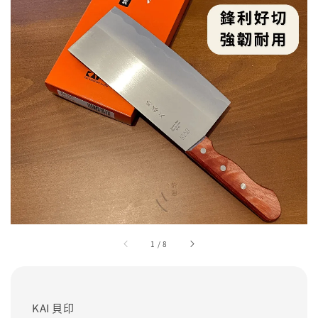
1
/
8
KAI 貝印