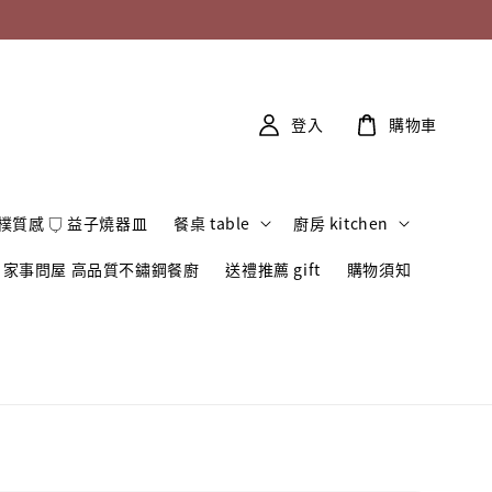
登入
購物車
樸質感 𓂒 益子燒器皿
餐桌 table
廚房 kitchen
家事問屋 高品質不鏽鋼餐廚
送禮推薦 gift
購物須知