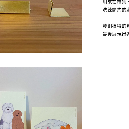
用來在市集
洗鍊簡約的
黃銅獨特的
最後展現出