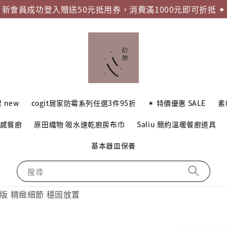
新會員成功登入贈送50元抵用券，消費滿1000元即可折抵 ✦
 new
cogit居家防霉系列任選3件95折
✴︎ 特價優惠 SALE
素
質感餐廚
原田織物 吸水速乾廚房布巾
Saliu 簡約溫暖餐廚道具
基本器皿保養
搜尋
/寬版 精緻細節 穩固放置