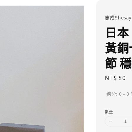
志成Shesay
日本 
黃銅
節 
Regular
NT$ 80
price
總分:
0
-
0
數量