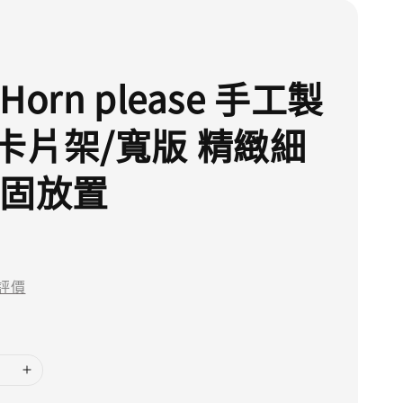
Horn please 手工製
卡片架/寬版 精緻細
穩固放置
評價