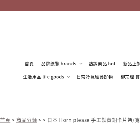
首頁
品牌總覽 brands
熱銷商品 hot
新品上架
生活用品 life goods
日常冷氣維護好物
柳宗理 
首頁
>
商品分類
>
>
日本 Horn please 手工製黃銅卡片架