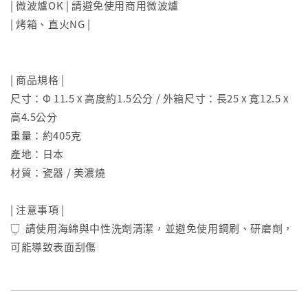
| 微波爐OK | 請避免使用商用微波爐
| 烤箱、直火NG |
| 商品規格 |
尺寸：Φ 11.5 x 高度約1.5公分 / 外箱尺寸：長25 x 寬12.5 x
高4.5公分
重量：約405克
產地：日本
材質：瓷器 / 美濃燒
| 注意事項 |
𓂒 請使用海綿與中性洗劑清潔，並避免使用鋼刷、研磨劑，
可能導致表面刮傷