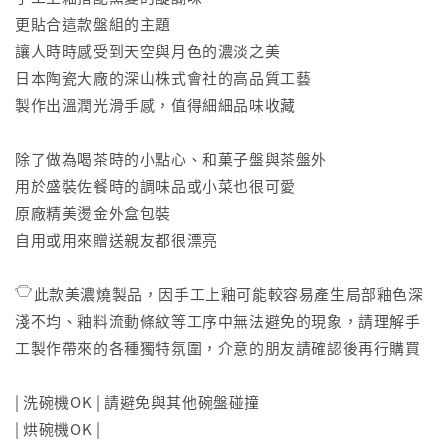
更貼合這款盤組的主題
讓人時時感受到天空與月色的濃淡之美
日本陶瓷大廠的深山株式會社的高品質工藝
製作出溫潤光滑手感，值得細細品味收藏
除了做為喝茶時的小點心、和菓子盤與茶盤外
用於盛裝佐餐時的調味品或小菜也很可愛
原廠精美燙金外盒包裝
自用或用來贈送親友都很漂亮
𓎵此款美濃燒製品，因手工上釉可能較容易產生局部釉色深
淺不均、釉料流動條紋等工序中無法避免的現象，請理解手
工製作帶來的各種獨特氛圍，介意的朋友請確認後再行購買
| 洗碗機OK | 請避免與其他碗盤碰撞
| 烘碗機OK |