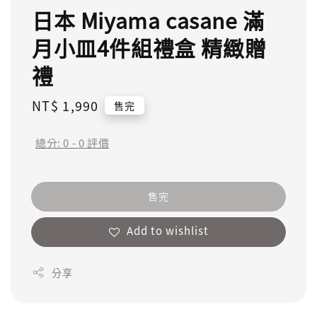
日本 Miyama casane 滿
月小皿4件組禮盒 精緻贈
禮
Regular
NT$ 1,990
售完
price
總分:
0
-
0
評價
售完
Add to wishlist
分享