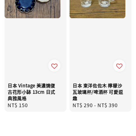
日本 Vintage 美濃燒復
日本 東洋佐佐木 檸檬沙
古花形小缽 13cm 日式
瓦玻璃杯/啤酒杯 可愛逗
典雅風格
趣
Regular
NT$ 150
Regular
NT$ 290
-
NT$ 390
price
price