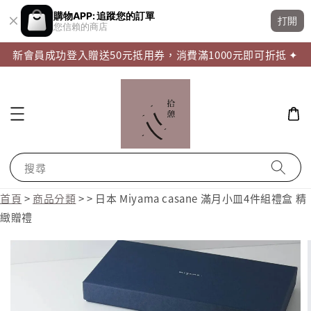
購物APP: 追蹤您的訂單
打開
您信賴的商店
新會員成功登入贈送50元抵用券，消費滿1000元即可折抵 ✦
搜尋
首頁
>
商品分類
>
>
日本 Miyama casane 滿月小皿4件組禮盒 精
緻贈禮