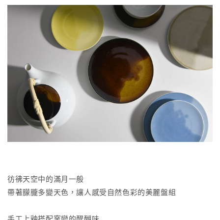
彷彿天空中的滿月一般
帶著朦朧多變天色，讓人感受自然色彩的美麗盤組
手工上釉搭配窯變的醍醐味