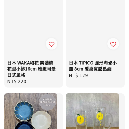
日本 WAKA和花 美濃燒
日本 TIPICO 圓形陶瓷小
花型小缽16cm 雅緻可愛
皿 8cm 餐桌質感點綴
日式風格
Regular
NT$ 129
Regular
NT$ 220
price
price