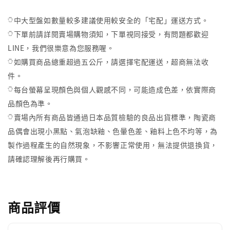
𓏋中大型盤如數量較多建議使用較安全的「宅配」運送方式。
𓏋下單前請詳閱賣場購物須知，下單視同接受，有問題都歡迎
LINE，我們很樂意為您服務喔。
𓏋如購買商品總重超過五公斤，請選擇宅配運送，超商無法收
件。
𓏋每台螢幕呈現顏色與個人觀感不同，可能造成色差，依實際商
品顏色為準。
𓏋賣場內所有商品皆通過日本品質檢驗的良品出貨標準，陶瓷商
品偶會出現小黑點、氣泡缺釉、色暈色差、釉料上色不均等，為
製作過程產生的自然現象，不影響正常使用，無法提供退換貨，
請確認理解後再行購買。
商品評價