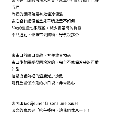
表面是尼龍的防潑水材質，就算不小心弄髒了也好
清理
內裡的鋁隔熱層有效保冷保溫
寬底設計讓便當盒能平穩放置不傾倒
50g的重量也很輕盈，減少攜帶時的負擔
不只通勤，也想帶去購物、野餐跟露營
未束口前開口寬敞，方便放置物品
束口後整顆變得圓滾滾的，完全不像保冷袋的可愛
外型
拉緊後讓內裡的溫度減少逸散
附有放置保冷劑的小口袋，非常貼心
表面印有déjeuner faisons une pause
法文的意思是「吃午餐吧，讓我們休息一下！」