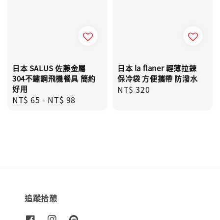
日本 SALUS 佐藤金屬
日本 la flaner 輕薄拉鍊
304不鏽鋼飛機餐具 簡約
保冷袋 方便攜帶 防潑水
好用
Regular
NT$ 320
Regular
NT$ 65
-
NT$ 98
price
price
追蹤拾憩