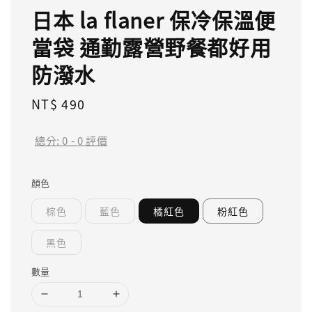
日本 la flaner 保冷保溫便
當袋 通勤露營野餐都好用
防潑水
Regular
NT$ 490
price
總分:
0
-
0
評價
顏色
棕色
藍色
橘紅色
粉紅色
黑色
數量