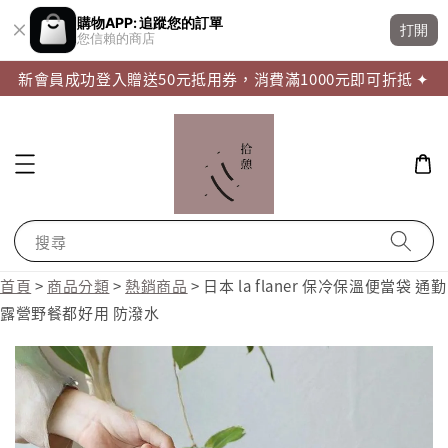
購物APP: 追蹤您的訂單
打開
您信賴的商店
新會員成功登入贈送50元抵用券，消費滿1000元即可折抵 ✦
搜尋
首頁
>
商品分類
>
熱銷商品
>
日本 la flaner 保冷保溫便當袋 通勤
露營野餐都好用 防潑水