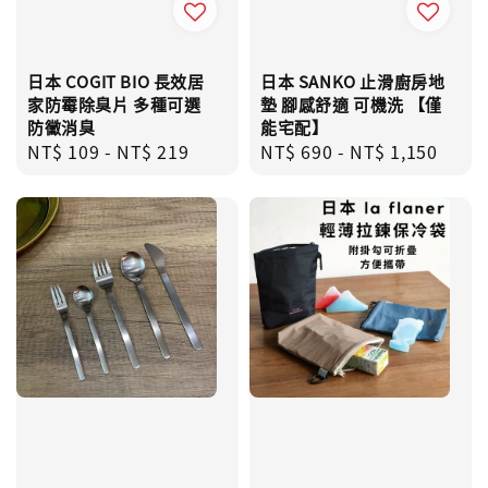
日本 COGIT BIO 長效居
日本 SANKO 止滑廚房地
家防霉除臭片 多種可選
墊 腳感舒適 可機洗 【僅
防黴消臭
能宅配】
Regular
NT$ 109
-
NT$ 219
Regular
NT$ 690
-
NT$ 1,150
price
price