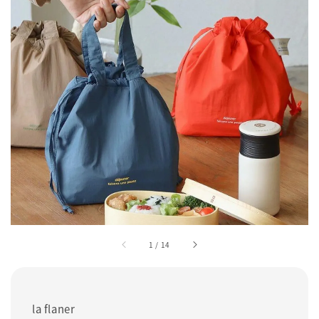
1
/
14
la flaner