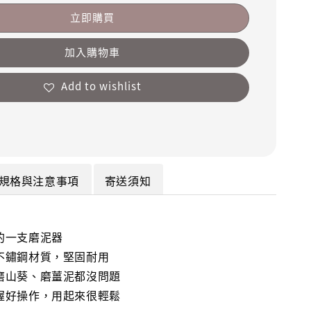
立即購買
加入購物車
Add to wishlist
規格與注意事項
寄送須知
的一支磨泥器
不鏽鋼材質，堅固耐用
磨山葵、磨薑泥都沒問題
握好操作，用起來很輕鬆