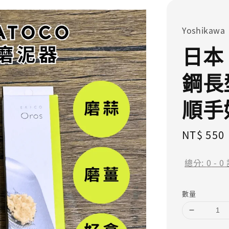
Yoshikawa
日本 
鋼長
順手
Regular
NT$ 550
price
總分:
0
-
0
數量