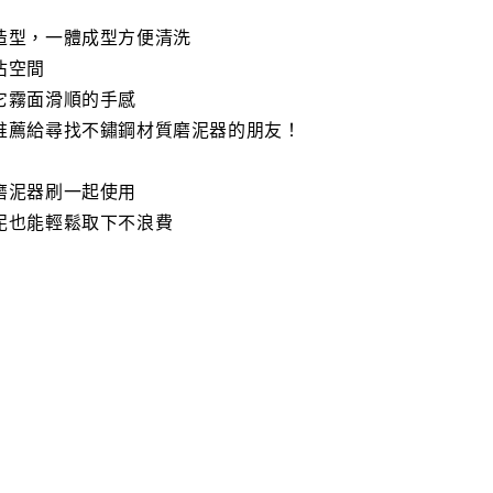
造型，一體成型方便清洗
佔空間
它霧面滑順的手感
推薦給尋找不鏽鋼材質磨泥器的朋友！
磨泥器刷一起使用
泥也能輕鬆取下不浪費