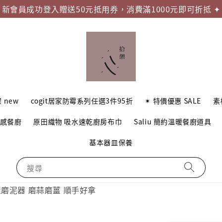
新會員成功登入贈送50元抵用券，消費滿1000元即可折抵 ✦
 new
cogit居家防霉系列任選3件95折
✴︎ 特價優惠 SALE
素
質感餐廚
原田織物 吸水速乾廚房布巾
Saliu 簡約溫暖餐廚道具
基本器皿保養
搜尋
長型磨泥器 磨蒜磨薑 順手好拿