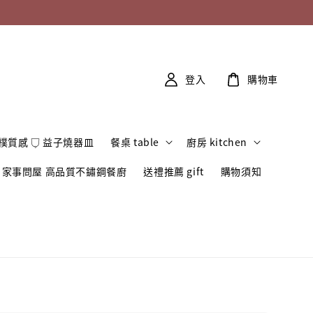
登入
購物車
樸質感 𓂒 益子燒器皿
餐桌 table
廚房 kitchen
家事問屋 高品質不鏽鋼餐廚
送禮推薦 gift
購物須知