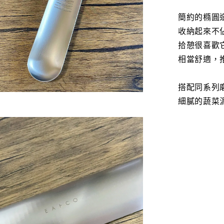
簡約的橢圓
收納起來不
拾憩很喜歡
相當舒適，
搭配同系列
細膩的蔬菜