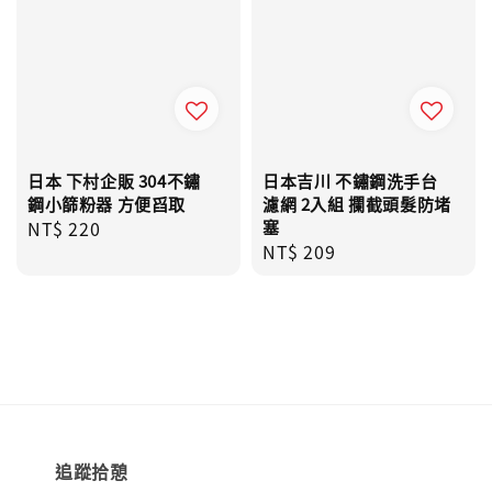
日本 下村企販 304不鏽
日本吉川 不鏽鋼洗手台
鋼小篩粉器 方便舀取
濾網 2入組 攔截頭髮防堵
Regular
NT$ 220
塞
Regular
NT$ 209
price
price
追蹤拾憩