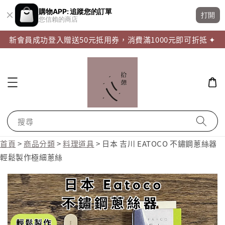
購物APP: 追蹤您的訂單
打開
您信賴的商店
新會員成功登入贈送50元抵用券，消費滿1000元即可折抵 ✦
搜尋
首頁
>
商品分類
>
料理道具
>
日本 吉川 EATOCO 不鏽鋼蔥絲器
輕鬆製作極細蔥絲