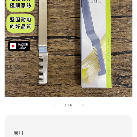
1
/
6
吉川