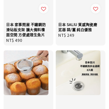
日本 家事問屋 不鏽鋼防
日本 SALIU 質感陶瓷磨
滑砧板支架 擴大備料檯
泥器 蒜/薑 純白優雅
面空間 方便處理生魚片
Regular
NT$ 249
Regular
NT$ 490
price
price