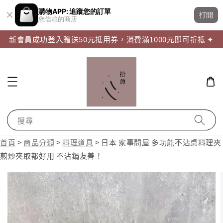
購物APP: 追蹤您的訂單
打開
您信賴的商店
新會員成功登入贈送50元抵用券，消費滿1000元即可折抵 ✦
搜尋
首頁
>
商品分類
>
料理道具
>
日本 家事問屋 多功能不沾桌料理夾
煎炒夾取都好用 不沾鍋友善！