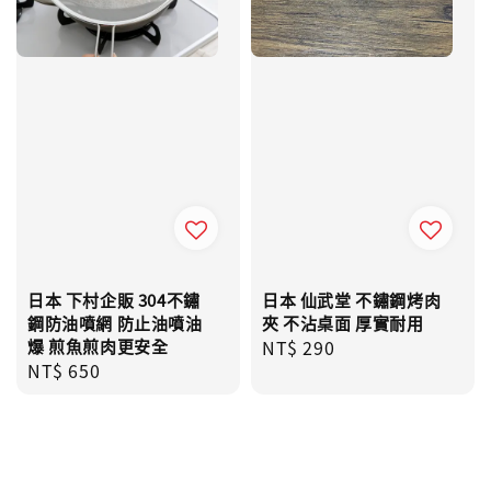
日本 下村企販 304不鏽
日本 仙武堂 不鏽鋼烤肉
鋼防油噴網 防止油噴油
夾 不沾桌面 厚實耐用
爆 煎魚煎肉更安全
Regular
NT$ 290
Regular
NT$ 650
price
price