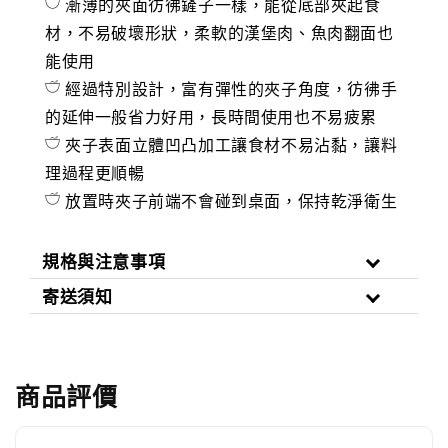
𓎩 漸薄的夾面彷彿鏟子一樣，能從底部夾起食
材，不易破壞形狀，柔軟的漢堡肉、魚肉翻面也
能使用
𓎩 經過特別設計，富有彈性的夾子角度，彷彿手
的延伸一般省力好用，長時間使用也不易疲累
𓎩 夾子表面立體凹凸加工讓食材不易沾黏，讓料
理過程更順暢
𓎩 放置時夾子前端不會碰到桌面，保持乾淨衛生
規格與注意事項
寄送須知
商品評價