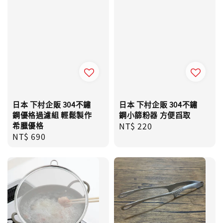
日本 下村企販 304不鏽
日本 下村企販 304不鏽
鋼優格過濾組 輕鬆製作
鋼小篩粉器 方便舀取
希臘優格
Regular
NT$ 220
Regular
NT$ 690
price
price