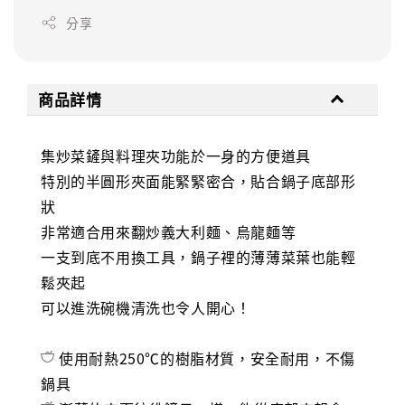
分享
商品詳情
集炒菜鏟與料理夾功能於一身的方便道具
特別的半圓形夾面能緊緊密合，貼合鍋子底部形
狀
非常適合用來翻炒義大利麵、烏龍麵等
一支到底不用換工具，鍋子裡的薄薄菜葉也能輕
鬆夾起
可以進洗碗機清洗也令人開心！
𓎩 使用耐熱250℃的樹脂材質，安全耐用，不傷
鍋具