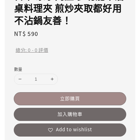
桌料理夾 煎炒夾取都好用
不沾鍋友善！
Regular
NT$ 590
price
總分:
0
-
0
評價
數量
立即購買
加入購物車
Add to wishlist