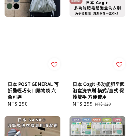
日本 POST GENERAL 可
日本 Cogit 多功能肥皂起
折疊輕巧束口購物袋 六
泡盒洗衣刷 橫式/直式 保
色可選
護雙手 方便使用
Regular
NT$ 290
Sale
NT$ 299
Regular
NT$ 320
price
price
price