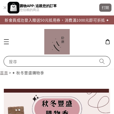
購物APP: 追蹤您的訂單
打開
您信賴的商店
新會員成功登入贈送50元抵用券，消費滿1000元即可折抵 ✦
搜尋
首頁
>
✦ 秋冬豐盛購物季