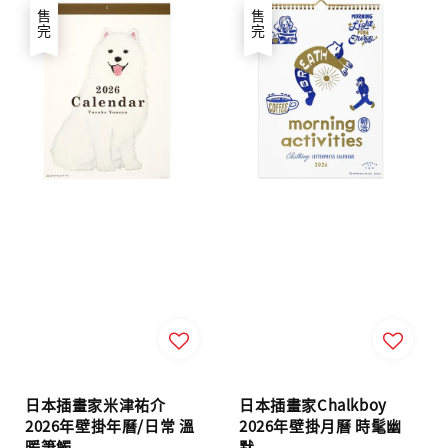
售完
售完
日本插畫家米津祐介
日本插畫家Chalkboy
2026年壁掛年曆/日常 溫
2026年壁掛月曆 時髦幽
暖筆觸
默