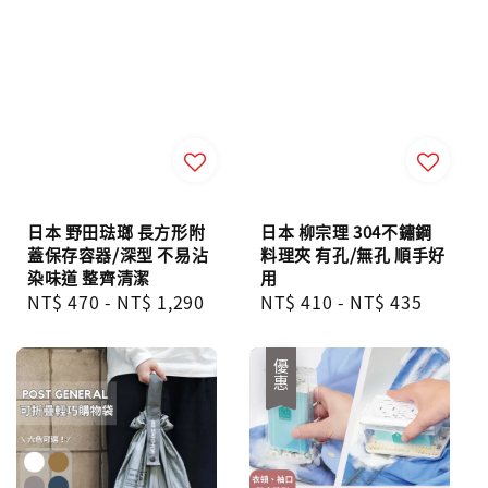
日本 野田琺瑯 長方形附
日本 柳宗理 304不鏽鋼
蓋保存容器/深型 不易沾
料理夾 有孔/無孔 順手好
染味道 整齊清潔
用
Regular
NT$ 470
-
NT$ 1,290
Regular
NT$ 410
-
NT$ 435
price
price
優惠