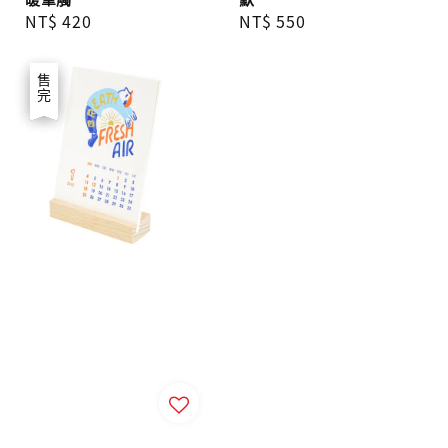
Regular
NT$ 420
Regular
NT$ 550
price
price
優惠
售完