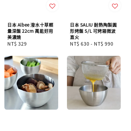
日本 Albee 潑水十草輕
日本 SALIU 耐熱陶製圓
量深盤 22cm 萬能好用
形烤盤 S/L 可烤箱微波
美濃燒
直火
Regular
NT$ 329
Regular
NT$ 630
-
NT$ 990
price
price