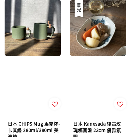
售完
日本 CHIPS Mug 馬克杯-
日本 Kanesada 復古玫
卡其綠 280ml/380ml 美
瑰橢圓盤 23cm 優雅氛
濃燒
圍