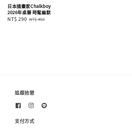
日本插畫家Chalkboy
2026年桌曆 時髦幽默
Sale
NT$ 290
Regular
NT$ 450
price
price
追蹤拾憩
支付方式