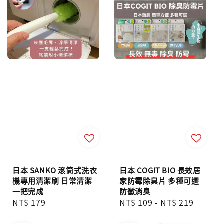
日本 SANKO 滾筒式洗衣
日本 COGIT BIO 長效居
機專用清潔刷 日常清潔
家防霉除臭片 多種可選
一把完成
防黴消臭
Regular
NT$ 179
Regular
NT$ 109
-
NT$ 219
price
price