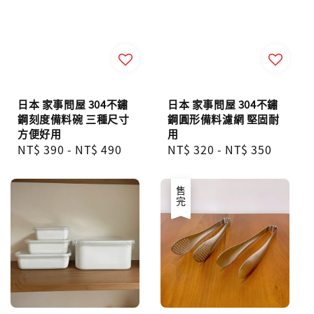
日本 家事問屋 304不鏽
日本 家事問屋 304不鏽
鋼刻度備料碗 三種尺寸
鋼圓形備料濾網 堅固耐
方便好用
用
Regular
NT$ 390
-
NT$ 490
Regular
NT$ 320
-
NT$ 350
price
price
售完